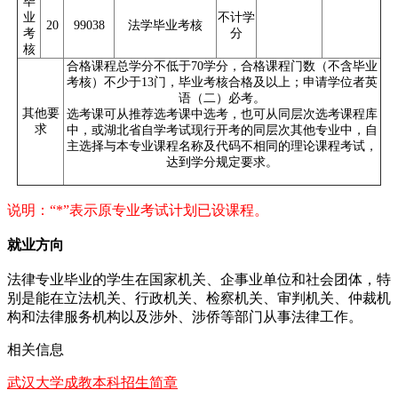
毕
业
不计学
20
99038
法学毕业考核
考
分
核
合格课程总学分不低于70学分，合格课程门数（不含毕业
考核）不少于13门，毕业考核合格及以上；申请学位者英
语（二）必考。
其他要
选考课可从推荐选考课中选考，也可从同层次选考课程库
求
中，或湖北省自学考试现行开考的同层次其他专业中，自
主选择与本专业课程名称及代码不相同的理论课程考试，
达到学分规定要求。
说明：“*”表示原专业考试计划已设课程。
就业方向
法律专业毕业的学生在国家机关、企事业单位和社会团体，特
别是能在立法机关、行政机关、检察机关、审判机关、仲裁机
构和法律服务机构以及涉外、涉侨等部门从事法律工作。
相关信息
武汉大学成教本科招生简章