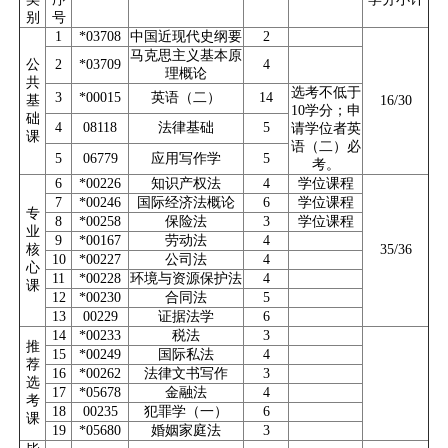
别
号
1
*03708
中国近现代史纲要
2
马克思主义基本原
公
2
*03709
4
理概论
共
选考不低于
3
*00015
英语（二）
14
基
16/30
10学分；申
础
4
08118
法律基础
5
请学位者英
课
语（二）必
5
06779
应用写作学
5
考。
6
*00226
知识产权法
4
学位课程
7
*00246
国际经济法概论
6
学位课程
专
8
*00258
保险法
3
学位课程
业
9
*00167
劳动法
4
核
35/36
10
*00227
公司法
4
心
11
*00228
环境与资源保护法
4
课
12
*00230
合同法
5
13
00229
证据法学
6
14
*00233
税法
3
推
15
*00249
国际私法
4
荐
16
*00262
法律文书写作
3
选
17
*05678
金融法
4
考
18
00235
犯罪学（一）
6
课
19
*05680
婚姻家庭法
3