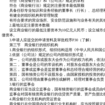
符合《商业银行法》和《公司法》规定的章程
符合《商业银行法》规定的注册资本最低限额
具备任职专业知识和业务经验的董事长（行长）、总经理
有健全的组织机构和管理制度
有符合要求的营业场所、安全防范设施和与业务有关的其
2.最地法定注册资本数额
设立商业银行的最低注册资本为10亿元人民币；设立城市合作
缴资本。
3.申请人应提交的申请资料及审批程序P30（了解）
第三节 商业银行的组织机构
1.商业银行的组织形式、组织结构适用《中华人民共和国
2.依据《公司法》规定的公司内部组织形式是：
第一， 公司的股东或股东大会作为公司的权力机构，依法
第二， 董事会是公司的常设机构，对股东会或股东大会负
第三， 监事或监事会是监督董事会和总经理合规经营的机
第四， 国有独资公司不设股东会，由国家授权的投资的机
第五， 公司经理由董事会聘任或解聘，经理对董事会负责
3.银行的监事会
商业银行应当设立监事会，国有独资银行的监事会成员由中
监事会对国有独资商业银行的信贷资产质量、资产负债比例
4.商业银行分支机构的营运资金
商业银行在中国境内设立银行分支机构时，应当按照规定拨付