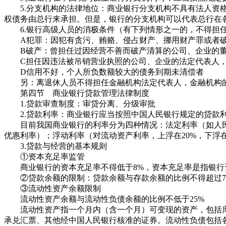
5.分支机构的法律地位：商业银行分支机构不具有法人资格
权债务由总行来承担。但是，银行的分支机构可以代表总行在
6.银行高级人员的消极条件（有下列情形之一的，不得担任
A犯罪：因犯有贪污、贿赂、侵占财产、挪用财产罪或者破
B破产：曾担任过因经营不善而破产清算的公司、企业的董
C担任因违法被吊销营业执照的公司、企业的法定代表人，
D信用不好，个人所负数额较大的债务到期未清偿者
另：离退休人员不得担任金融机构法定代表人，金融机构的
第四节 商业银行贷款管理法律制度
1.贷款审查制度：审贷分离、分级审批
2.贷款利率：商业银行应当按照中国人民银行规定的贷款
目前我国商业银行的利率分为四种情况：法定利率（如人民
优惠利率）；浮动利率（对流动资产利率，上浮在20%，下浮在
3.贷款与经营的基本规则
①资本充足率监管
商业银行的资本充足率不得低于8%，资本充足率是指银行
②贷款余额的限制：贷款余额与存款余额的比例不得超过7
③流动性资产余额限制
流动性资产余额与流动性负债余额的比例不低于25%
流动性资产指一个月内（含一个月）可变现的资产，包括库
承兑汇票、其他经中国人民银行核准的证券。流动性负债包括