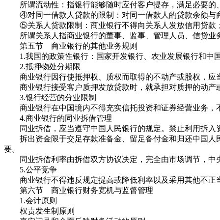
所谓流动性：指银行能够随时应付客户提存，满足必要的、
④对同一借款人贷款的限制：对同一借款人的贷款余额与商
⑤关系人贷款限制：商业银行不得向关系人发放信用贷款；
所谓关系人指商业银行的董事、监事、管理人员、信贷业务
第五节 商业银行的其他业务规则
1.我国的政策性银行：国家开发银行、农业发展银行和中
2.抵押物处分期限
商业银行因行使抵押权、质权而取得的不动产或股权，应当
商业银行接受客户质押发放贷款时，就承担对质押的动产或
3.银行经营的分业限制
商业银行在中国境内不得充实信托投资和证券经营业务，不
4.商业银行的同业拆借管理
同业拆借，应当遵守中国人民银行的规定。禁止利用拆入资
拆出资金限于交足存款准备金、留足备付金和归还中国人民
要。
同业拆借利率由拆借双方协议决定，完全由市场调节，中
5.公平竞争
商业银行不得违反规定提高或降低利率以及采用其他不正当
第六节 商业银行财务宽机与监督管理
1.会计原则
权责发生制原则