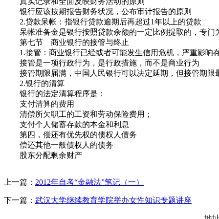
真实记录和全面反映财务活动的原则
银行应该按期报告财务状况，公布审计报告的原则
2.贷款呆帐：指银行贷款逾期后再超过1年以上的贷款
呆帐准备金是银行按照贷款余额的一定比例提取的，专门为
第七节 商业银行的接管与终止
1.接管：商业银行已经或者可能发生信用危机，严重影响存
接管是一项行政行为，是行政措施，而不是商业行为
接管期限届满，中国人民银行可以决定延期，但接管期限最
2.银行的清算
银行的法定清算程序是：
支付清算的费用
清偿所欠职工的工资和劳动保险费用；
支付个人储蓄存款的本金和利息
第四，偿还有优先权的债权人债务
偿还其他一般债权人的债务
股东分配剩余财产
上一篇：
2012年自考“金融法”笔记（一）
下一篇：
武汉大学继续教育学院举办女性知识专题讲座
地址