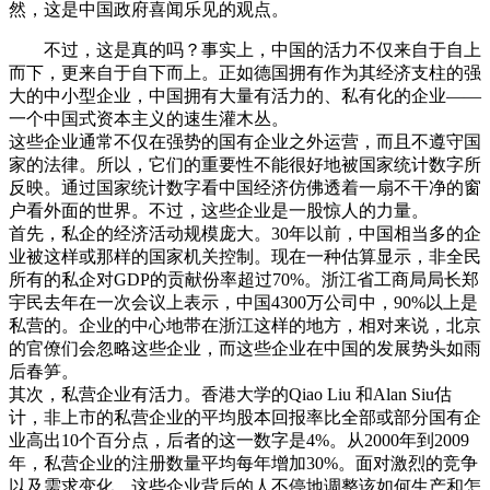
然，这是中国政府喜闻乐见的观点。
不过，这是真的吗？事实上，中国的活力不仅来自于自上
而下，更来自于自下而上。正如德国拥有作为其经济支柱的强
大的中小型企业，中国拥有大量有活力的、私有化的企业——
一个中国式资本主义的速生灌木丛。
这些企业通常不仅在强势的国有企业之外运营，而且不遵守国
家的法律。所以，它们的重要性不能很好地被国家统计数字所
反映。通过国家统计数字看中国经济仿佛透着一扇不干净的窗
户看外面的世界。不过，这些企业是一股惊人的力量。
首先，私企的经济活动规模庞大。30年以前，中国相当多的企
业被这样或那样的国家机关控制。现在一种估算显示，非全民
所有的私企对GDP的贡献份率超过70%。浙江省工商局局长郑
宇民去年在一次会议上表示，中国4300万公司中，90%以上是
私营的。企业的中心地带在浙江这样的地方，相对来说，北京
的官僚们会忽略这些企业，而这些企业在中国的发展势头如雨
后春笋。
其次，私营企业有活力。香港大学的Qiao Liu 和Alan Siu估
计，非上市的私营企业的平均股本回报率比全部或部分国有企
业高出10个百分点，后者的这一数字是4%。从2000年到2009
年，私营企业的注册数量平均每年增加30%。面对激烈的竞争
以及需求变化，这些企业背后的人不停地调整该如何生产和怎