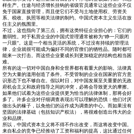
样生产。仕途与经济增长挂钩的省级官员通常让这些企业不仅
免于国家直接管理，而且使它们不受与土地使用权、劳资关
系、税收、执照等相关法律的制约。中国式资本主义生活在放
任主义的氛围里。
不过，这也指向了第三点，拥有这类特征企业担心的：它们的
脆弱性。对于私营企业的中国式管理通常被称为“睁一只眼闭
一只眼”。这是一个相当灵活的系统，不过没有持续的管理法
律，企业就很可能成为偏好不同的官僚们的牺牲品。随时都可
能来一次打击。而这些企业要成长到更加稳定的结构也相当困
难。
所有的这一切对中国自身和全世界都有着重大的影响。法律真
空为大量的滥用创造了条件。不受管制的企业在国家的官方意
识形态下也不够自在。假以时日，对中国发展至关重要的无政
府机会主义和政府指导之间的冲突，必将会导致更大的摩擦。
如果他们试着为这些企业提供更为恰当的法律体制，那将会好
多了。许多企业对仔细调查表现出可以理解的恐惧：他们讨厌
做出头的椽子，以免他们的运作成为调查的中心。而如果没有
坚固的法律基础（包括知识产权法），将很难创造出伟大的企
业和品牌。
所以，中国式资本主义将不得不作出改变，而这将改变中国。
来自私企的竞争已经推动了工资和福利的提高，这比通过任何