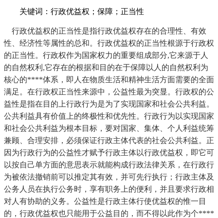
关键词：行政优益权；保障；正当性
行政优益权的正当性是指行政优益权存在的合理性、有效
性、经济性等属性的总和。行政优益权的正当性根源于行政权
的正当性。行政权作为国家权力的重要组成部分,它来源于人
的自然权利,它存在的根据和目的在于保障以人的自然权利为
核心的****体系，即人在物质生活和精神生活方面需要的全面
满足。在行政权正当性来源中，公益性最为突显。行政权的公
益性是指在目的上行政行为是为了实现国家和社会公共利益。
公共利益具有价值上的终极性和优先性。行政行为以实现国家
和社会公共利益为根本目标，要对国家、集体、个人利益统筹
兼顾、合理安排，必须保证行政主体代表的社会公共利益。正
因为行政行为的公益性才赋予行政主体以行政优益权，即它可
以按自己单方面的意思表示就能构成行政法律关系，在行政行
为被依法撤销前可以推定其有效，并可先行执行；行政主体及
公务人员在执行公务时，享有职务上的便利，并且要求行政相
对人有协助的义务。公益性是行政主体行使优益权的惟一目
的，行政优益权也只能用于公益目的，而不得以此作为个****