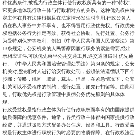
种优惠条件,被视为行政主体行使行政权所具有的一种“特权”,
它更多地体现行政主体与行政相对方的关系。这种优先权由特
定主体在具有法律根据且在法定情形发生时享用,行政公务人
员在私人事务中并不享有、也不得冒用行政优先权。行政优先
权包括公务行为推定有效、获得社会协助、先行处置、公务行
为受特别保护等权利。例如《中华人民共和国人民警察法》第
13条规定，公安机关的人民警察因履行职务的紧急需要,经出
示相应证件,可以优先乘坐公共交通工具,遇交通阻碍时,优先通
行。《中华人民共和国治安管理处罚法》第34条的规定，公安
机关对违法相对人进行治安行政处罚，必须依法遵循以下四个
步骤：传唤，讯问，取证，裁决。但是，在紧急情况下，公安
机关可以不受程序的制约，现行处置，如先行扣留等。由此可
见，行政优先权是行政管理中贯彻公务优先原则的具体体
现。
行政受益权是指行政主体为行使行政职权而享有的由国家提供
物质保障的优惠条件。通常，各类行政主体都由国家提供行政
经费，并通过拨款方式配备办公住房、设备和工具。行政受益
权是行政主体进行职权行为时必要的物质保障。在行政权法定