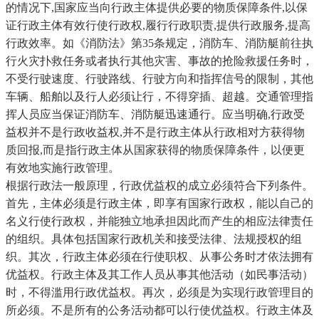
的情况下,国家应当向行政主体提供必要的物质保障条件,以保
证行政主体有效行使行政权,履行行政职责,提供行政服务,提高
行政效率。如《消防法》第35条规定，消防车、消防艇前往执
行火灾扑救任务或者执行其他灾害、事故的抢险救援任务时，
不受行驶速度、行驶路线、行驶方向和指挥信号的限制，其他
车辆、船舶以及行人必须让行，不得穿插、超越。交通管理指
挥人员应当保证消防车、消防艇迅速通行。应当明确,行政受
益权并不是行政收益权,并不是行政主体从行政相对方获得物
质回报,而是指行政主体从国家获得的物质保障条件，以便更
有效地实施行政管理。
根据行政法一般原理，行政优益权的成立必须符合下列条件。
首先，主体必须是行政主体，即享有国家行政权，能以自己的
名义行使行政权，并能独立地承担因此而产生的相应法律责任
的组织。具体包括国家行政机关和接受法律、法规授权的组
织。其次，行政主体必须在行使职权、从事公务时才依法拥有
优益权。行政主体及其工作人员从事其他活动（如民事活动）
时，不得滥用行政优益权。再次，必须是为实现行政管理目的
所必须。不是所有的公务活动都可以行使优益权。行政主体及