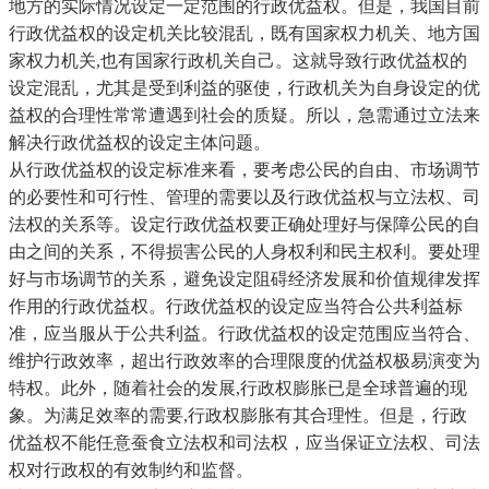
地方的实际情况设定一定范围的行政优益权。但是，我国目前
行政优益权的设定机关比较混乱，既有国家权力机关、地方国
家权力机关,也有国家行政机关自己。这就导致行政优益权的
设定混乱，尤其是受到利益的驱使，行政机关为自身设定的优
益权的合理性常常遭遇到社会的质疑。所以，急需通过立法来
解决行政优益权的设定主体问题。
从行政优益权的设定标准来看，要考虑公民的自由、市场调节
的必要性和可行性、管理的需要以及行政优益权与立法权、司
法权的关系等。设定行政优益权要正确处理好与保障公民的自
由之间的关系，不得损害公民的人身权利和民主权利。要处理
好与市场调节的关系，避免设定阻碍经济发展和价值规律发挥
作用的行政优益权。行政优益权的设定应当符合公共利益标
准，应当服从于公共利益。行政优益权的设定范围应当符合、
维护行政效率，超出行政效率的合理限度的优益权极易演变为
特权。此外，随着社会的发展,行政权膨胀已是全球普遍的现
象。为满足效率的需要,行政权膨胀有其合理性。但是，行政
优益权不能任意蚕食立法权和司法权，应当保证立法权、司法
权对行政权的有效制约和监督。