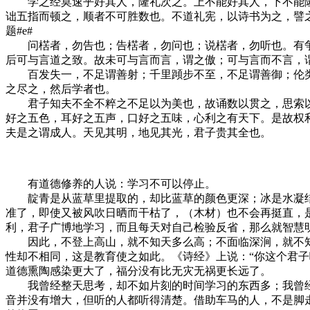
学之经莫速乎好其人，隆礼次之。上不能好其人，下不能隆
诎五指而顿之，顺者不可胜数也。不道礼宪，以诗书为之，譬之
题#e#
问楛者，勿告也；告楛者，勿问也；说楛者，勿听也。有争
后可与言道之致。故未可与言而言，谓之傲；可与言而不言，
百发失一，不足谓善射；千里蹞步不至，不足谓善御；伦类
之尽之，然后学者也。
君子知夫不全不粹之不足以为美也，故诵数以贯之，思索以
好之五色，耳好之五声，口好之五味，心利之有天下。是故权
夫是之谓成人。天见其明，地见其光，君子贵其全也。
有道德修养的人说：学习不可以停止。
靛青是从蓝草里提取的，却比蓝草的颜色更深；冰是水凝结
准了，即使又被风吹日晒而干枯了，（木材）也不会再挺直，
利，君子广博地学习，而且每天对自己检验反省，那么就智慧
因此，不登上高山，就不知天多么高；不面临深涧，就不知
性却不相同，这是教育使之如此。《诗经》上说：“你这个君子
道德熏陶感染更大了，福分没有比无灾无祸更长远了。
我曾经整天思考，却不如片刻的时间学习的东西多；我曾经
音并没有增大，但听的人都听得清楚。借助车马的人，不是脚