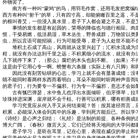
外物罢了。
南方有一种叫“蒙鸠”的鸟，用羽毛作窝，还用毛发把窝编结
西方有种叫“射干”的草，只有四寸高，却能俯瞰百里之遥，
的根叫香艾，一但浸入臭水里，君子下人都会避之不及，不是
事情的发生都是有起因的，荣辱的降临也与德行相应。肉腐
恨，干柴易燃，低洼易湿，草木丛生，野兽成群，万物皆以类
虫，所以言语可能招祸，行为可能受辱，君子为人处世不能不保持
堆积土石成了高山，风雨就从这里兴起了；汇积水流成为深
程，就没有办法达到千里之远；不积累细小的流水，就没有办
几下就停下来了，（那么）腐烂的木头也刻不断。（如果）不
这是由于它用心专一啊。螃蟹有六条腿（实际上有八只脚）和
因此没有刻苦钻研的心志，学习上就不会有显著成绩；没有埋
睛不能同时看两样东西而看明白，耳朵不能同时听两种声音而
的君子们，行为要专一不偏邪。行为专一不偏邪，意志才会如
古有瓠巴弹瑟，水中鱼儿也浮出水面倾听，伯牙弹琴，拉车
珍珠掉进深渊，崖岸就不会干枯。行善可以积累，哪有积善成
学习究竟应从何入手又从何结束呢？答：按其途径而言，应
积累，必能深入体会到其中的乐趣，学到死方能后已。所以学
《诗经》是心声之归结；《礼经》是法制的前提、各种条例的
博大广阔，《春秋》微言大义，它们已经将天地间的大学问都
君子学习，是听在耳里，记在心里，表现在威仪的举止和符
够完美他的七尺之躯呢？古人学习是自身道德修养的需求，现