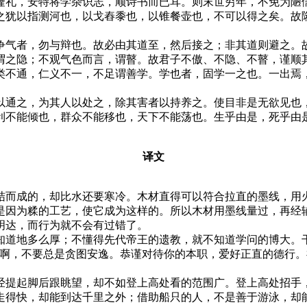
礼，安特将学杂识志，顺诗书而已耳。则末世穷年，不免为陋儒
犹以指测河也，以戈舂黍也，以锥餐壶也，不可以得之矣。故隆
气者，勿与辩也。故必由其道至，然后接之；非其道则避之。故
谓之隐；不观气色而言，谓瞽。故君子不傲、不隐、不瞽，谨顺其
不通，仁义不一，不足谓善学。学也者，固学一之也。一出焉，
通之，为其人以处之，除其害者以持养之。使目非是无欲见也，
利不能倾也，群众不能移也，天下不能荡也。生乎由是，死乎由
译文
而成的，却比水还要寒冷。木材直得可以符合拉直的墨线，用火
是因为糅的工艺，使它成为这样的。所以木材用墨线量过，再经
明达，而行为就不会有过错了。
道地多么厚；不懂得先代帝王的遗教，就不知道学问的博大。干
啊，不要总是贪图安逸。恭谨对待你的本职，爱好正直的德行。
提起脚后跟眺望，却不如登上高处看的范围广。登上高处招手，
走得快，却能到达千里之外；借助船只的人，不是善于游泳，却