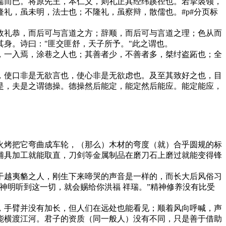
而已。将原先王，本仁义，则礼正其经纬蹊径也。若挈裘领，
礼，虽未明，法士也；不隆礼，虽察辩，散儒也。#p#分页标
礼恭，而后可与言道之方；辞顺，而后可与言道之理；色从而
身。诗曰："匪交匪舒，天子所予。"此之谓也。
一入焉，涂巷之人也；其善者少，不善者多，桀纣盗跖也；全
使口非是无欲言也，使心非是无欲虑也。及至其致好之也，目
是，夫是之谓德操。德操然后能定，能定然后能应。能定能应，
烤把它弯曲成车轮，（那么）木材的弯度（就）合乎圆规的标
辅具加工就能取直，刀剑等金属制品在磨刀石上磨过就能变得锋
越夷貉之人，刚生下来啼哭的声音是一样的，而长大后风俗习
神明听到这一切，就会赐给你洪福 祥瑞。”精神修养没有比受
手臂并没有加长，但人们在远处也能看见；顺着风向呼喊，声
能横渡江河。君子的资质（同一般人）没有不同，只是善于借助