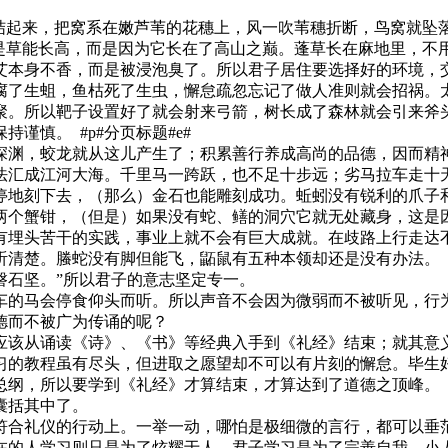
起来，把窝系在嫩芦苇的花穗上，风一吹苇穗折断，鸟窝就坠
不是草能长高，而是因为它长在了高山之巅。蓬草长在麻地里，不
艾本身不香，而是被浸泡臭了。所以君子居住要选择好的环境，
了生蛆，鱼枯死了生虫，懈怠疏忽忘记了做人准则就会招祸。太
聚。所以靶子设置好了就会射来弓箭，树长成了森林就会引来斧
谨慎。 #p#分页标题#e#
渊，蛟龙就从这儿产生了；积累善行养成高尚的品德，因而精神
法汇成江河大海。千里马一跨跃，也不足十步远；劣马拉车走十
停地刻下去，（那么）金石也能雕刻成功。蚯蚓没有锐利的爪子
两个蟹钳，（但是）如果没有蛇、鳝的洞穴它就无处藏身，这是
头苦干的实践，事业上就不会有巨大成就。在歧路上行走达不
听清楚。螣蛇没有脚但能飞，鼫鼠有五种本领却还是没有办法。
磐石坚。”所以君子的意志坚定专一。
的马会停食仰头而听。所以声音不会因为微弱而不被听见，行为
德而不被广为传诵的呢？
该从诵读《诗》、《书》等经典入手到《礼经》结束；就其意义
习的教程虽有尽头，但进取之愿望却不可以有片刻的懈怠。毕生
总纲，所以要学到《礼经》才算结束，才算达到了道德之顶峰。
囊括其中了。
合礼仪的行动上。一举一动，哪怕是极细微的言行，都可以垂范
在的人学习则只是为了炫耀于人。君子学习是为了完善自我，小