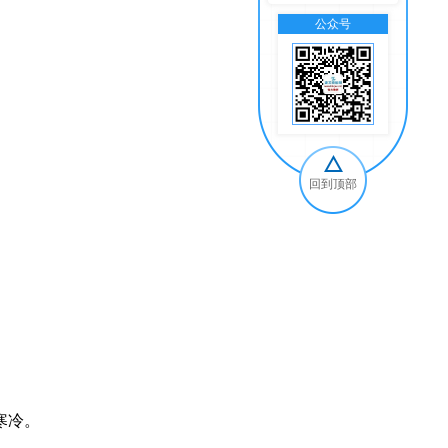
公众号
交
回到顶部
寒冷。