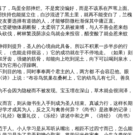
落了，鸟蛋全部摔烂。不是窝没编好，而是不该系在芦苇上面。
用扶持也能挺立住，白沙混进了黑土里，就再不能变白了，兰槐
交友要选择有道德的人，才能够防微杜渐保其中庸正直。
坚硬物体易断裂，太柔弱了又易被束缚，与人不善会惹来怨
头砍伐，树林繁茂荫凉众鸟就会来投宿，醋变酸了就会惹来蚊
得到提升，圣人的心境由此具备。所以不积累一步半步的行
天，（也能走得很远，）它的成功就在于不停地走。（如果）刻
和牙齿，强健的筋骨，却能向上吃到泥土，向下可以喝到泉水，
因为它用心浮躁啊。
到目的地，同时事奉两个君主的人，两方都 不会容忍他。眼
《诗》上说：“布谷鸟筑巢在桑树上，它的幼鸟儿有七只。善良
不会因为隐秘而不被发现。宝玉埋在深山，草木就会很润泽，
而言，则从做书生入手到成为圣人结束。真诚力行，这样长期
好学才成其为人，反之又与禽兽何异？《尚书》是政事的记录；
《礼经》敬重礼仪，《乐经》讲述中和之声，《诗经》《尚书》
于人。小人学习是从耳听从嘴出，相距不过四寸而已，怎么能
人学习是为了卖弄和哗众取宠，将学问当作家禽、小牛之类的礼