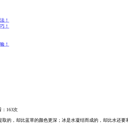
方法！
技巧！
体验！
：163次
提取的，却比蓝草的颜色更深；冰是水凝结而成的，却比水还要