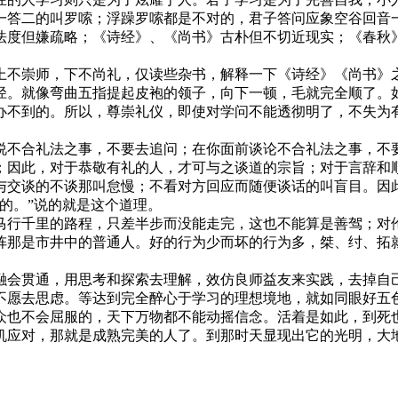
一答二的叫罗嗦；浮躁罗嗦都是不对的，君子答问应象空谷回音
度但嫌疏略；《诗经》、《尚书》古朴但不切近现实；《春秋》
不崇师，下不尚礼，仅读些杂书，解释一下《诗经》《尚书》之
径。就像弯曲五指提起皮袍的领子，向下一顿，毛就完全顺了。
办不到的。所以，尊崇礼仪，即使对学问不能透彻明了，不失为
不合礼法之事，不要去追问；在你面前谈论不合礼法之事，不要
；因此，对于恭敬有礼的人，才可与之谈道的宗旨；对于言辞和
与交谈的不谈那叫怠慢；不看对方回应而随便谈话的叫盲目。因
的。”说的就是这个道理。
行千里的路程，只差半步而没能走完，这也不能算是善驾；对伦
阵那是市井中的普通人。好的行为少而坏的行为多，桀、纣、拓
会贯通，用思考和探索去理解，效仿良师益友来实践，去掉自己
不愿去思虑。等达到完全醉心于学习的理想境地，就如同眼好五
众也不会屈服的，天下万物都不能动摇信念。活着是如此，到死
机应对，那就是成熟完美的人了。到那时天显现出它的光明，大