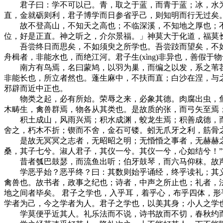
君子曰：学不可以已。青，取之于蓝，而青于蓝；冰，水为
直，金就砺则利，君子博学而日参省乎己，则知明而行无过矣
故不登高山，不知天之高也；不临深溪，不知地之厚也；不
位，好是正直。神之听之，介尔景福。」神莫大于化道，福莫
吾尝终日而思矣，不如须臾之所学也。吾尝跂而望矣，不如
舟楫者，非能水也，而绝江河。君子生(xìng)非异也，善假于
南方有鸟焉，名曰蒙鸠，以羽为巢，而编之以发，系之苇苕
非能长也，所立者然也。蓬生麻中，不扶而直；白沙在涅，与
邪辟而近中正也。
物类之起，必有所始。荣辱之来，必象其德。肉腐出虫，鱼
木畴生，禽兽群焉，物各从其类也。是故质的张，而弓矢至焉
积土成山，风雨兴焉；积水成渊，蛟龙生焉；积善成德，而
舍之，朽木不折；锲而不舍，金石可镂。蚓无爪牙之利，筋骨
是故无冥冥之志者，无昭昭之明；无惛惛之事者，无赫赫之功
桑，其子七兮。淑人君子，其仪一兮。其仪一兮，心如结兮！
昔者瓠巴鼓瑟，而流鱼出听；伯牙鼓琴，而六马仰秣。故声无
学恶乎始？恶乎终？曰：其数则始乎诵经，终乎读礼；其义则
禽兽也。故书者，政事之纪也；诗者，中声之所止也；礼者，法
地之间者毕矣。 君子之学也，入乎耳，着乎心，布乎四体，
学者为己，今之学者为人。君子之学也，以美其身；小人之学
学莫便乎近其人。礼乐法而不说，诗书故而不切，春秋约而