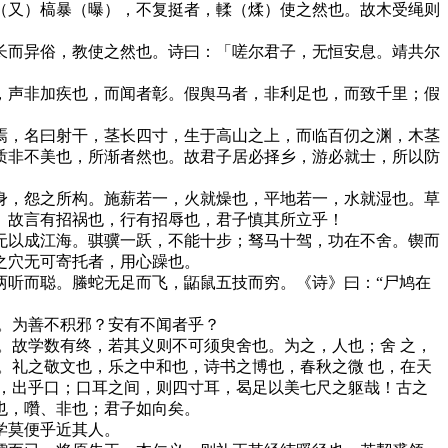
又）槁暴（曝），不复挺者，輮（煣）使之然也。故木受绳则
而异俗，教使之然也。诗曰：「嗟尔君子，无恒安息。靖共尔
声非加疾也，而闻者彰。假舆马者，非利足也，而致千里；假
，名曰射干，茎长四寸，生于高山之上，而临百仞之渊，木茎
质非不美也，所渐者然也。故君子居必择乡，游必就士，所以防
，怨之所构。施薪若一，火就燥也，平地若一，水就湿也。草
焉。故言有招祸也，行有招辱也，君子慎其所立乎！
以成江海。骐骥一跃，不能十步；驽马十驾，功在不舍。锲而
之穴无可寄托者，用心躁也。
听而聪。螣蛇无足而飞，鼫鼠五技而穷。《诗》曰：“尸鸠在
。为善不积邪？安有不闻者乎？
故学数有终，若其义则不可须臾舍也。为之，人也；舍 之，
。礼之敬文也，乐之中和也，诗书之博也，春秋之微 也，在天
，出乎口；口耳之间，则四寸耳，曷足以美七尺之躯哉！古之
也，囋、非也；君子如向矣。
学莫便乎近其人。