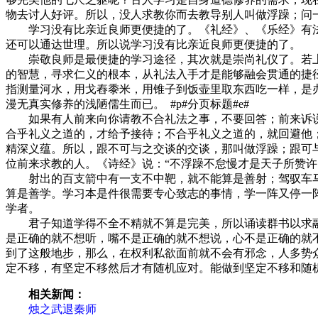
物去讨人好评。所以，没人求教你而去教导别人叫做浮躁；问
学习没有比亲近良师更便捷的了。《礼经》、《乐经》有法
还可以通达世理。所以说学习没有比亲近良师更便捷的了。
崇敬良师是最便捷的学习途径，其次就是崇尚礼仪了。若上
的智慧，寻求仁义的根本，从礼法入手才是能够融会贯通的捷
指测量河水，用戈舂黍米，用锥子到饭壶里取东西吃一样，是
漫无真实修养的浅陋儒生而已。 #p#分页标题#e#
如果有人前来向你请教不合礼法之事，不要回答；前来诉说
合乎礼义之道的，才给予接待；不合乎礼义之道的，就回避他
精深义蕴。所以，跟不可与之交谈的交谈，那叫做浮躁；跟可
位前来求教的人。《诗经》说：“不浮躁不怠慢才是天子所赞许
射出的百支箭中有一支不中靶，就不能算是善射；驾驭车马
算是善学。学习本是件很需要专心致志的事情，学一阵又停一
学者。
君子知道学得不全不精就不算是完美，所以诵读群书以求融
是正确的就不想听，嘴不是正确的就不想说，心不是正确的就
到了这般地步，那么，在权利私欲面前就不会有邪念，人多势
定不移，有坚定不移然后才有随机应对。能做到坚定不移和随
相关新闻：
烛之武退秦师