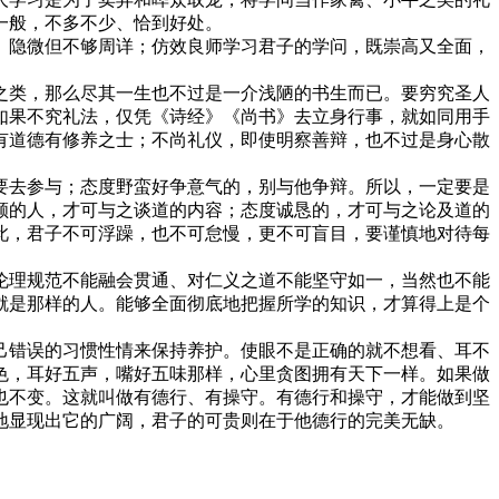
一般，不多不少、恰到好处。
隐微但不够周详；仿效良师学习君子的学问，既崇高又全面，
类，那么尽其一生也不过是一介浅陋的书生而已。要穷究圣人
如果不究礼法，仅凭《诗经》《尚书》去立身行事，就如同用手
有道德有修养之士；不尚礼仪，即使明察善辩，也不过是身心散
去参与；态度野蛮好争意气的，别与他争辩。所以，一定要是
顺的人，才可与之谈道的内容；态度诚恳的，才可与之论及道的
此，君子不可浮躁，也不可怠慢，更不可盲目，要谨慎地对待每
理规范不能融会贯通、对仁义之道不能坚守如一，当然也不能
就是那样的人。能够全面彻底地把握所学的知识，才算得上是个
错误的习惯性情来保持养护。使眼不是正确的就不想看、耳不
色，耳好五声，嘴好五味那样，心里贪图拥有天下一样。如果做
也不变。这就叫做有德行、有操守。有德行和操守，才能做到坚
地显现出它的广阔，君子的可贵则在于他德行的完美无缺。