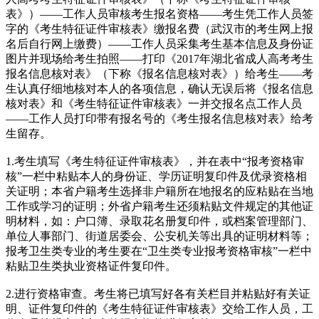
表》）——工作人员审核考生报名资格——考生凭工作人员签
字的《考生特征证件审核表》缴报名费（武汉市的考生网上报
名后自行网上缴费）——工作人员采集考生基本信息及身份证
图片并现场给考生拍照——打印《2017年湖北省成人高考考生
报名信息核对表》（下称《报名信息核对表》）给考生——考
生认真仔细地核对本人的各项信息，确认无误后将《报名信息
核对表》和《考生特征证件审核表》一并交报名点工作人员
——工作人员打印带有报名号的《考生报名信息核对表》给考
生留存。
1.考生填写《考生特征证件审核表》，并在表中“报考资格审
核”一栏中粘贴本人的身份证、学历证明复印件及优录资格相
关证明；本省户籍考生选择非户籍所在地报名的应粘贴在当地
工作或学习的证明；外省户籍考生还须粘贴文件规定的其他证
明材料，如：户口簿、录取花名册复印件，或档案管理部门、
单位人事部门、街道居委会、公安机关等出具的证明材料等；
报考卫生类专业的考生要在“卫生类专业报考资格审核”一栏中
粘贴卫生类执业资格证件复印件。
2.进行资格审查。考生将已填写好各有关栏目并粘贴好有关证
明、证件复印件的《考生特征证件审核表》交给工作人员，工