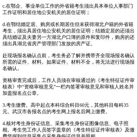
c.在鄂企、事业单位工作的外省籍考生须出具本单位人事部门
工作证明和居住地公安机关的居住证明；
d.在鄂结婚定居、购房或长期居住但未获得湖北户籍的外省籍
考生，须出具居住地公安机关的居住证明；结婚定居的还须出
具结婚证及夫妻另一方湖北户口簿的原件和复印件，购房的还
须出具湖北省房产管理部门发放的房产证。
赴现场报名确认点前，考生务必了解并携带齐全现场报名确认
所需的证件、材料。如果证件、材料不全，将无法进行现场报
名确认。
资格审查完成后，工作人员须在审核通过的《考生特征证件审
核表》中“资格审核意见”一栏内签署审核意见和审核人姓名并
加盖报名点公章。
3.考生缴费。高中起点本科综合科目60元，其他科目每科35
元。武汉市各报名点的考生网上报名后网上缴费。
4.核对考生身份证信息、采集考生身份证图像信息、电子照
相。考生凭工作人员签字盖章的《考生特征证件审核表》及缴
费凭据到信息采集点采集身份证信息并照相。