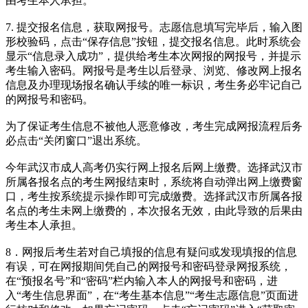
由考生本人承担。
7. 提交报名信息，获取网报号。志愿信息填写完毕后，输入图
形校验码，点击“保存信息”按钮，提交报名信息。此时系统会
显示“信息录入成功”，提供给考生本次网报的网报号，并提示
考生输入密码。网报号是考生以后登录、浏览、修改网上报名
信息及办理现场报名确认手续的唯一标识，考生务必牢记自己
的网报号和密码。
为了保证考生信息不被他人恶意修改，考生完成网报流程后务
必点击“关闭窗口”退出系统。
今年武汉市成人高考仍实行网上报名后网上缴费。选择武汉市
所属各报名点的考生网报结束时，系统将自动弹出网上缴费窗
口，考生按系统提示操作即可完成缴费。选择武汉市所属各报
名点的考生未网上缴费的，本次报名无效，由此导致的后果由
考生本人承担。
8．网报后考生若对自己填报的信息有疑问或发现填报的信息
有误，可在网报期间凭自己的网报号和密码登录网报系统，
在“预报名号”和“密码”栏内输入本人的网报号和密码，进
入“考生信息界面”，在“考生基本信息”“考生志愿信息”页面进